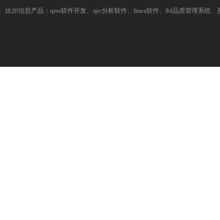
比尔信息产品：
qms软件开发
、
spc分析软件
、fmea软件、8d品质管理系统、