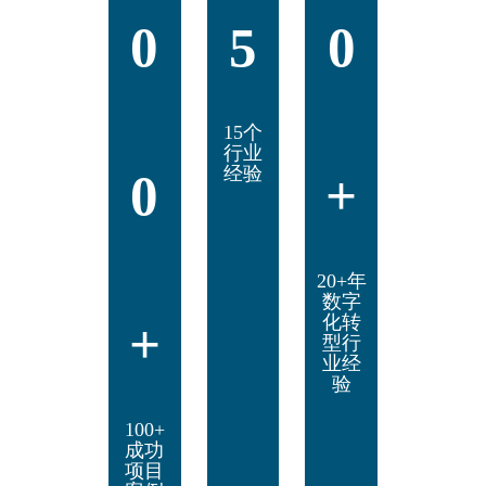
0
5
0
15个
行业
经验
0
+
20+年
数字
化转
+
型行
业经
验
100+
成功
项目