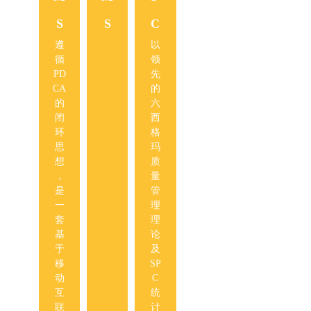
通
S
S
C
E
H
过
遵
以
配
A
S
循
领
置
遵
系
PD
先
处
循
统
CA
的
理
最
将
的
六
客
新
Ro
闭
西
诉
版
HS
环
格
问
F
检
思
玛
题
M
测
想
质
、
EA
程
，
量
供
标
序
是
管
应
准
化
一
理
商
，
，
套
理
问
建
提
基
论
题
立
高
于
及
及
完
管
移
SP
内
整
理
动
C
部
的
效
互
统
问
基
率
联
计
题