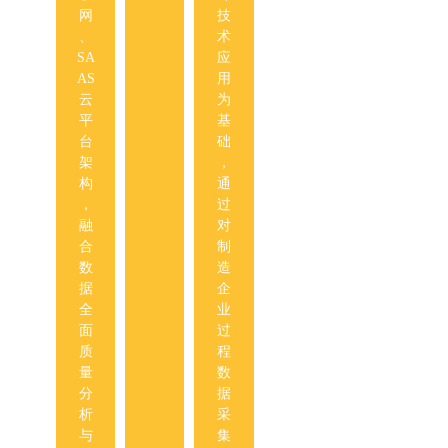
础
。
网
技
；
F
本
、
术
实
M
产
SA
应
现
EA
品
AS
用
质
、
以
云
为
量
家
灵
平
基
问
族
活
台
础
题
F
的
架
，
的
M
设
构
通
多
EA
置
，
过
维
、
和
融
对
度
项
在
合
制
纠
目
线
数
造
防
F
跟
据
企
，
M
踪
全
业
帮
EA
预
面
过
助
体
警
质
程
客
系
，
量
数
户
。
保
分
据
提
通
证
析
采
高
过
的
与
集
产