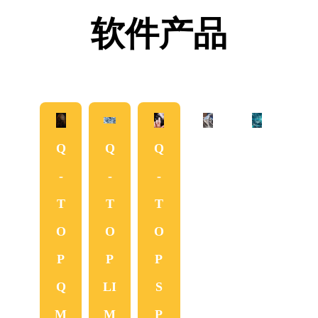
软件产品
Q
Q
Q
Q
Q
Q
-
-
-
-
-
-
T
T
T
T
T
T
O
O
O
O
O
O
P
P
P
P
P
P
Q
LI
S
F
8
R
M
M
P
M
D
o