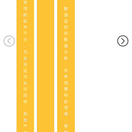
新
检
管
、
品
版
测
理
数
质
七
报
的
据
量
步
告
软
监
改
法
更
件
控
进
，
新
平
和
效
系
的
台
数
率
统
及
。
据
。
分
时
为
分
析
性
企
析
产
；
业
、
品
自
提
异
及
动
供
常
过
生
从
报
程
成
供
警
的
Ro
应
和
结
HS
链
处
构
检
、
理
、
测
到
等
功
报
生
。
能
告
产
帮
、
，