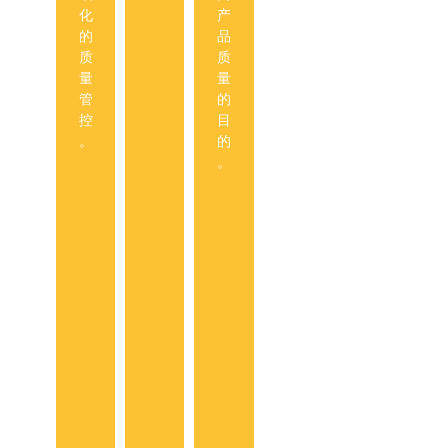
标
化
产
准
的
品
零
质
质
件
量
量
，
管
的
到
控
目
产
。
的
品
。
族
、
到
项
目
的
知
识
复
用
性
和
标