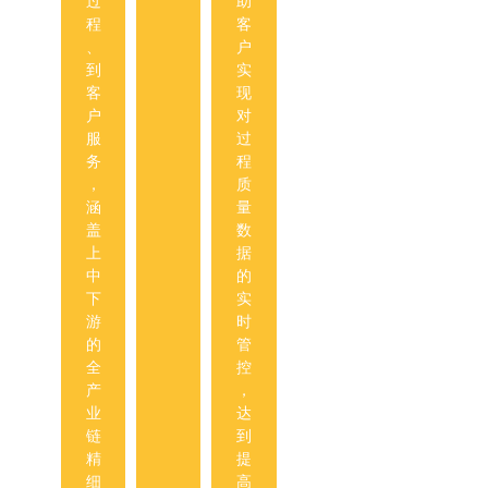
过
助
失
支
程
客
效
持
、
户
、
多
到
实
现
种
客
现
行
国
户
对
控
际
服
过
制
通
务
程
及
用
，
质
改
认
涵
量
善
证
盖
数
措
报
上
据
施
告
中
的
。
。
下
实
最
游
时
大
的
管
程
全
控
度
产
，
地
业
达
保
链
到
证
精
提
从
细
高