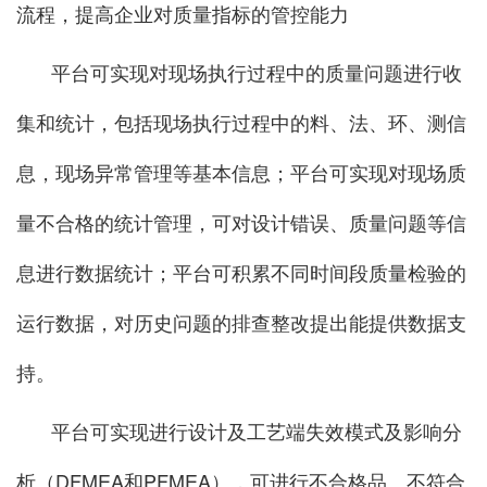
流程，提高企业对质量指标的管控能力
平台可实现对现场执行过程中的质量问题进行收
集和统计，包括现场执行过程中的料、法、环、测信
息，现场异常管理等基本信息；平台可实现对现场质
量不合格的统计管理，可对设计错误、质量问题等信
息进行数据统计；平台可积累不同时间段质量检验的
运行数据，对历史问题的排查整改提出能提供数据支
持。
平台可实现进行设计及工艺端失效模式及影响分
析（DFMEA和PFMEA），可进行不合格品、不符合