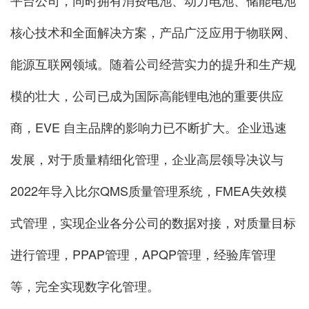
平台公司，同时拥有消费电池、动力电池、储能电池
核心技术和全面解决方案，产品广泛应用于物联网、
能源互联网领域。
随着公司经营实力的提升和生产规
模的壮大，公司已成为国际高能锂电池的重要供应
商，EVE 自主品牌的影响力已不断扩大。企业迅速
发展，对于质量精细化管理，企业高层领导决议与
2022年导入比尔QMS质量管理系统，FMEA失效模
式管理，实现企业各分公司的数据对接，对质量目标
进行管理，PPAP管理，APQP管理，经验库管理
等，完全实现数字化管理。