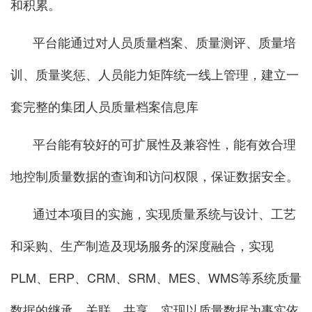
和积累。
平台能通过对人员质量档案、质量测评、质量培
训、质量奖惩、人员能力矩阵统一线上管理，建立一
套完整的集团人员质量档案信息库
平台能有较好的可扩展性及兼容性，能有效合理
地控制质量数据的查询和访问权限，保证数据安全。
通过本项目的实施，实现质量系统与设计、工艺
和采购、生产制造及现场服务的深度融合，实现
PLM、ERP、CRM、SRM、MES、WMS等系统质量
数据的继承、关联、共享。实现以质量数据为事实依