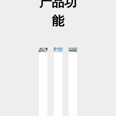
产品功
能
样
人
流
报
设
品
员
程
告
备
管
管
管
管
管
理
理
理
理
理
样
人
各
检
量