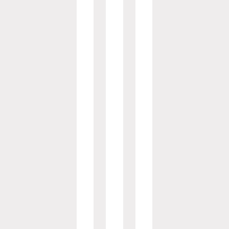
品
员
种
验
测
接
档
试
报
设
收
案
验
告
备
及
标
模
台
样
资
准
板
账
品
质
的
用
、
分
管
维
户
校
配
理
护
自
验
定
及
样
检
在
义
履
品
验
线
，
历
入
人
或
排
库
员
接
版
培
口
样
方
训
填
品
式
计
写
处
编
划
试
置
辑
及
验
，
样
记
委
自