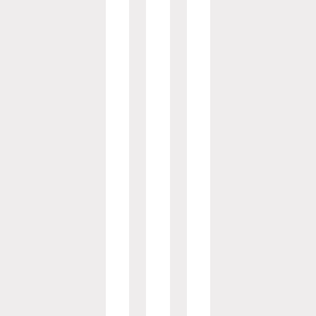
品
录
托
动
领
生
检
试
用
成
验
验
报
样
人
审
告
品
员
批
。
流
绩
及
转
效
历
检
及
评
史
验
报
估
记
报
废
录
告
可
人
在
员
输
、
出
设
至
备
文
、
档
样
中