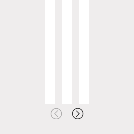
。
程
数
据
记
录
及
环
境
、
电
量
记
录