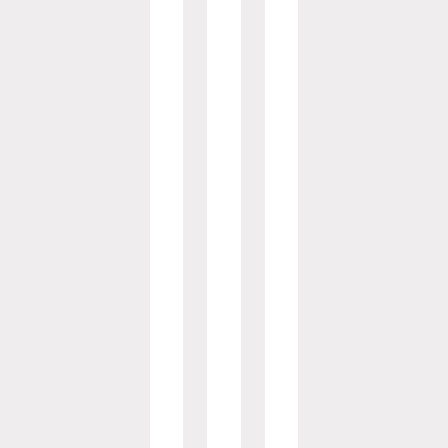
品
心
分
，
配
进
，
行
试
文
验
件
排
版
程
本
样
、
品
发
及
布
物
冻
料
结
准
等
备
文
档
试
控
验
制
过