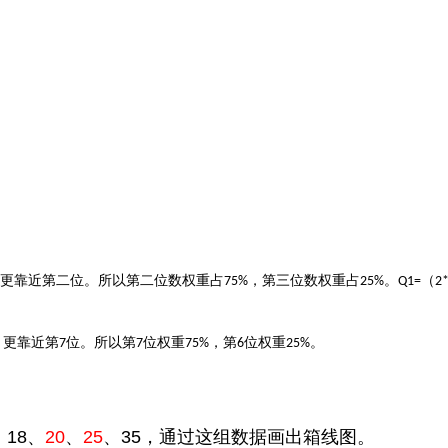
更靠近第二位。所以第二位数权重占
，第三位数权重占
。
（
75%
25%
Q1=
2
，更靠近第
位。所以第
位权重
，第
位权重
。
7
7
75%
6
25%
、
18
、
20
、
25
、
35
，通过这组数据画出箱线图。