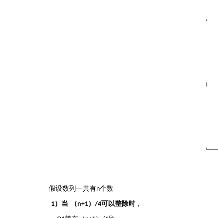
假设数列一共有
个数
n
）当
（
）
可以整除时
，
1
n+1
/4