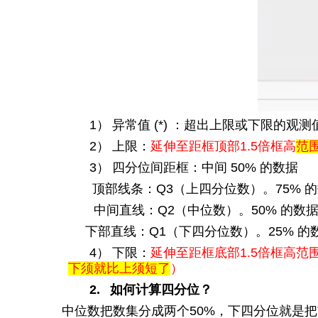
1）
异常值
(*)
：超出上限或下限的观测
2）
上限：
延伸至距框顶部
1.5
倍框高
范
3）
四分位间距框：中间
50%
的数据
顶部线条：
Q3
（上四分位数）。
75%
的
中间直线：
Q2
（中位数）。
50%
的数
下部直线：
Q1
（下四分位数）。
25%
的
4）
下限：
延伸至距框底部
1.5
倍框高范
下须就比上须短了
）
2.
如何计算四分位？
中位数把数集分成两个
50%
，下四分位就是把