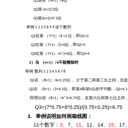
第在（
）
位
Q1
n+1
/4
第
位
Q2
(n+1)/2
第
位
Q3
(n+1)/4*3
举例
这个数列
1 2 2 5 6 9 9
在第
（
）
位，即
Q1
7+1
/4 =2
Q1=2
在第（
）
位，即
Q2
7+1
/2=4
Q2=5
在第（
）
位，即
Q3
7+1
/4*3=6
Q3=9
）当
（
）
不能整除时
2
n+1
/4
举例
数列
1 2 3 4 5 6 7 8
在
（
）
位，
介于第二和第三位之间，但是
Q1
8+1
/4=2.25
在
（
）
位，即第
和第
位的平均数，
Q2
8+1
/2=4.5
4
5
Q2=4.5
同理
在（
）
位，在第六位和第七位之间
Q3
8+1
/4*3=6.75
Q3=(7*0.75+6*0.25)/(0.75+0.25)=6.75
3.
举例说明如何画箱线图：
11
个数字：
3
、
7
、
11
、
11
、
14
、
15
、
17