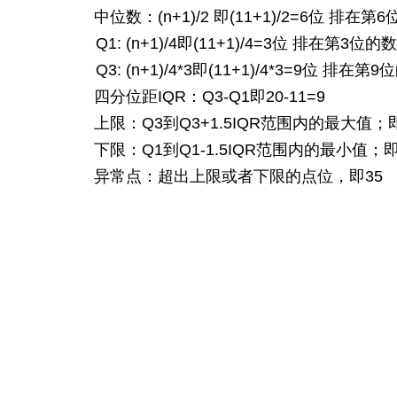
中位数：
(n+1)/2
即
(11+1)/2=6
位
排在第
6
Q1: (n+1)/4
即
(11+1)/4=3
位
排在第
3
位的数
Q3: (n+1)/4*3
即
(11+1)/4*3=9
位
排在第
9
位
四分位距
IQR
：
Q3-Q1
即
20-11=9
上限：
Q3
到
Q3+1.5IQR
范围内的最大值；
下限：
Q1
到
Q1-1.5IQR
范围内的最小值；
异常点：超出上限或者下限的点位，即
35